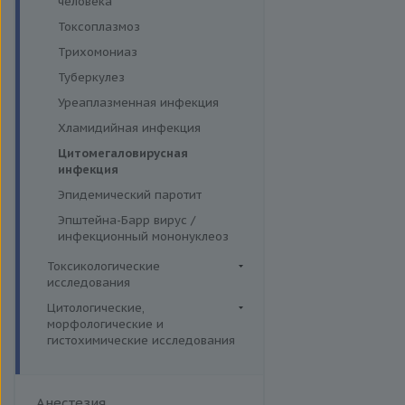
человека
Токсоплазмоз
Трихомониаз
Туберкулез
Уреаплазменная инфекция
Хламидийная инфекция
Цитомегаловирусная
инфекция
Эпидемический паротит
Эпштейна-Барр вирус /
инфекционный мононуклеоз
Токсикологические
исследования
Комплексные исследования
Цитологические,
морфологические и
Вирусные гепатиты
Лекарственный мониторинг
гистохимические исследования
Ежегодные обследования
Микроэлементы и тяжелые
Гистологические исследования
металлы (Волосы)
Здоровье ребенка
Дополнительные услуги
Микроэлементы и тяжелые
Интимное здоровье
Анестезия