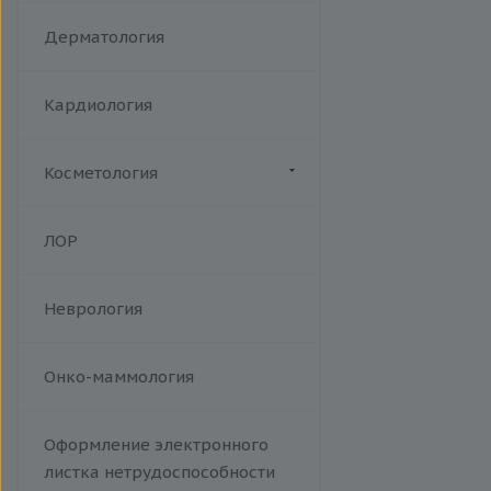
Акушерство
Дерматология
Кардиология
Косметология
Биоревитализация
ЛОР
Ботулотоксин
Контурная коррекция
Неврология
Лазерная эпиляция
Пилинги
Проведение эпиляции.
Онко-маммология
Фотоэпиляция на аппарате Soft
Light W Skin. A14.01.013
Оформление электронного
Тредлифтинг
листка нетрудоспособности
Уходы