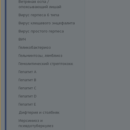
Функция поджелудочной
Ветряная оспа /
Моноцитарный эрлихиоз
железы и диагностика
опоясывающий лишай
диабета
Папилломавирусная инфекция
Вирус герпеса 6 типа
Щитовидная железа
Парвовирус
Вирус клещевого энцефалита
Стрептококковая инфекция
Вирус простого герпеса
Энтеровирусная инфекция
ВИЧ
Геликобактериоз
Гельминтозы, лямблиоз
Гемолитический стрептококк
Гепатит A
Гепатит B
Гепатит C
Гепатит D
Гепатит E
Дифтерия и столбняк
Иерсиниоз и
псевдотуберкулез