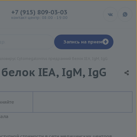
+7 (915) 809-03-03
контакт центр: 08:00 - 19:00
+
Запись на прием
ловирус Cytomegalovirus предранний белок IEA, IgM, IgG
елок IEA, IgM, IgG
чняйте
иала
оступной стоимости в сети медицинских центров