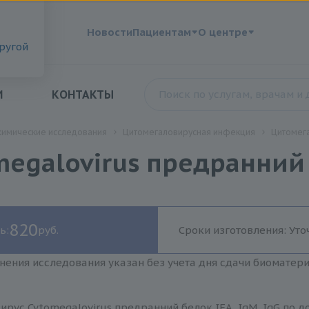
?
Новости
Пациентам
О центре
другой
И
КОНТАКТЫ
химические исследования
Цитомегаловирусная инфекция
Цитомега
egalovirus предранний б
820
ь:
руб.
Сроки изготовления: Уто
нения исследования указан без учета дня сдачи биоматер
рус Cytomegalovirus предранний белок IEA, IgM, IgG по д