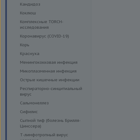
Кандидоз
Коклюш
Комплексные TORCH-
исследования
Коронавирус (COVID-19)
Корь
Краснуха
Менингококковая инфекция
Микоплазменная инфекция
Острые кишечные инфекции
Респираторно-синцитиальный
вирус
Сальмонеллез
Сифилис
Сыпной тиф (болезнь Брилля-
Цинссера)
Т-лимфотропный вирус