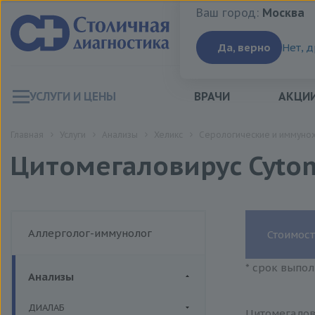
Ваш город:
Москва
Ваш город:
Москва
Да, верно
Нет, 
УСЛУГИ И ЦЕНЫ
ВРАЧИ
АКЦИ
Главная
Услуги
Анализы
Хеликс
Серологические и иммуно
Цитомегаловирус Cytom
Аллерголог-иммунолог
Стоимост
* срок выпол
Анализы
ДИАЛАБ
Цитомегалови