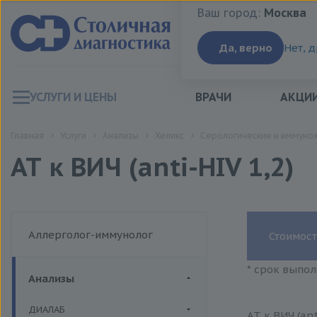
Ваш город:
Москва
Ваш город:
Москва
Да, верно
Нет, 
УСЛУГИ И ЦЕНЫ
ВРАЧИ
АКЦИ
Главная
Услуги
Анализы
Хеликс
Серологические и иммуно
АТ к ВИЧ (anti-HIV 1,2)
Аллерголог-иммунолог
Стоимост
* срок выпол
Анализы
ДИАЛАБ
АТ к ВИЧ (an