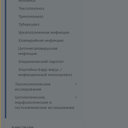
человека
Токсоплазмоз
Трихомониаз
Туберкулез
Уреаплазменная инфекция
Хламидийная инфекция
Цитомегаловирусная
инфекция
Эпидемический паротит
Эпштейна-Барр вирус /
инфекционный мононуклеоз
Токсикологические
исследования
Комплексные исследования
Цитологические,
морфологические и
Вирусные гепатиты
Лекарственный мониторинг
гистохимические исследования
Ежегодные обследования
Микроэлементы и тяжелые
Гистологические исследования
металлы (Волосы)
Здоровье ребенка
Дополнительные услуги
Микроэлементы и тяжелые
Интимное здоровье
Анестезия