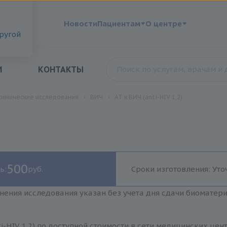
?
Новости
Пациентам
О центре
другой
И
КОНТАКТЫ
химические исследования
ВИЧ
АТ к ВИЧ (anti-HIV 1,2)
500
ь:
руб.
Сроки изготовления: Уто
нения исследования указан без учета дня сдачи биоматер
ti-HIV 1,2) по доступной стоимости в сети медицинских це