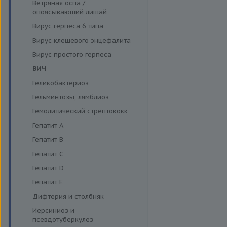
Функция поджелудочной
Ветряная оспа /
Моноцитарный эрлихиоз
железы и диагностика
опоясывающий лишай
диабета
Папилломавирусная инфекция
Вирус герпеса 6 типа
Щитовидная железа
Парвовирус
Вирус клещевого энцефалита
Стрептококковая инфекция
Вирус простого герпеса
Энтеровирусная инфекция
ВИЧ
Геликобактериоз
Гельминтозы, лямблиоз
Гемолитический стрептококк
Гепатит A
Гепатит B
Гепатит C
Гепатит D
Гепатит E
Дифтерия и столбняк
Иерсиниоз и
псевдотуберкулез