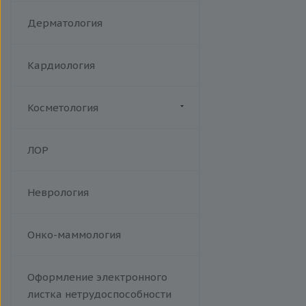
Акушерство
Дерматология
Кардиология
Косметология
Биоревитализация
ЛОР
Ботулотоксин
Контурная коррекция
Неврология
Лазерная эпиляция
Пилинги
Проведение эпиляции.
Онко-маммология
Фотоэпиляция на аппарате Soft
Light W Skin. A14.01.013
Оформление электронного
Тредлифтинг
листка нетрудоспособности
Уходы