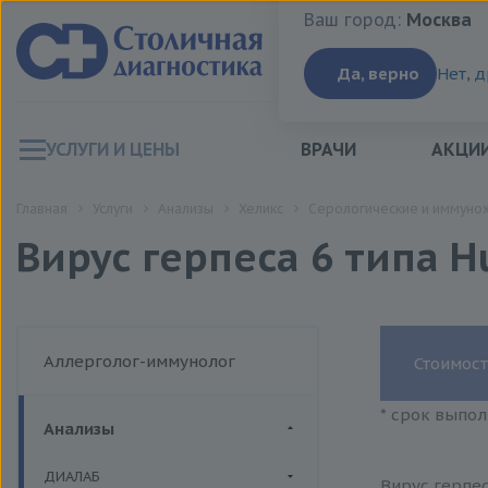
Ваш город:
Москва
Ваш город:
Москва
Да, верно
Нет, 
УСЛУГИ И ЦЕНЫ
ВРАЧИ
АКЦИ
Главная
Услуги
Анализы
Хеликс
Серологические и иммуно
Вирус герпеса 6 типа H
Аллерголог-иммунолог
Стоимост
* срок выпол
Анализы
ДИАЛАБ
Вирус герпес