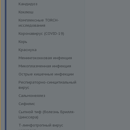
Кандидоз
Коклюш
Комплексные TORCH-
исследования
Коронавирус (COVID-19)
Корь
Краснуха
Менингококковая инфекция
Микоплазменная инфекция
Острые кишечные инфекции
Респираторно-синцитиальный
вирус
Сальмонеллез
Сифилис
Сыпной тиф (болезнь Брилля-
Цинссера)
Т-лимфотропный вирус