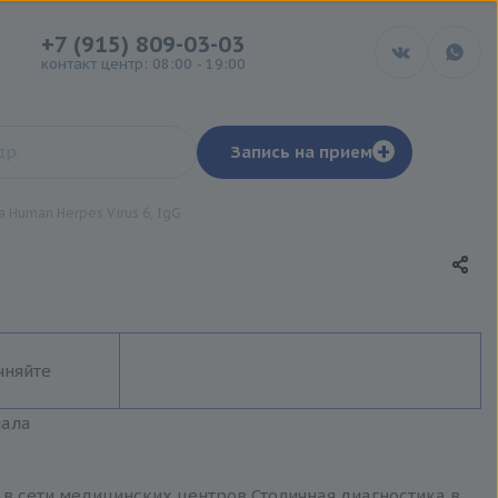
+7 (915) 809-03-03
контакт центр: 08:00 - 19:00
+
Запись на прием
а Human Herpes Virus 6, IgG
чняйте
иала
и в сети медицинских центров Столичная диагностика в