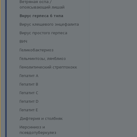
Функция поджелудочной
Ветряная оспа /
Моноцитарный эрлихиоз
железы и диагностика
опоясывающий лишай
диабета
Папилломавирусная инфекция
Вирус герпеса 6 типа
Щитовидная железа
Парвовирус
Вирус клещевого энцефалита
Стрептококковая инфекция
Вирус простого герпеса
Энтеровирусная инфекция
ВИЧ
Геликобактериоз
Гельминтозы, лямблиоз
Гемолитический стрептококк
Гепатит A
Гепатит B
Гепатит C
Гепатит D
Гепатит E
Дифтерия и столбняк
Иерсиниоз и
псевдотуберкулез