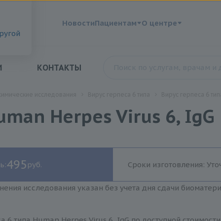
?
Новости
Пациентам
О центре
другой
И
КОНТАКТЫ
химические исследования
Вирус герпеса 6 типа
Вирус герпеса 6 тип
uman Herpes Virus 6, IgG
495
ь:
руб.
Сроки изготовления: Уто
нения исследования указан без учета дня сдачи биоматер
а 6 типа Human Herpes Virus 6, IgG по доступной стоимост