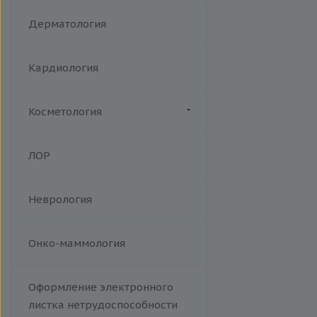
Акушерство
Дерматология
Кардиология
Косметология
Биоревитализация
ЛОР
Ботулотоксин
Контурная коррекция
Неврология
Лазерная эпиляция
Пилинги
Проведение эпиляции.
Онко-маммология
Фотоэпиляция на аппарате Soft
Light W Skin. A14.01.013
Оформление электронного
Тредлифтинг
листка нетрудоспособности
Уходы