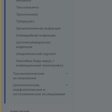
человека
Токсоплазмоз
Трихомониаз
Туберкулез
Уреаплазменная инфекция
Хламидийная инфекция
Цитомегаловирусная
инфекция
Эпидемический паротит
Эпштейна-Барр вирус /
инфекционный мононуклеоз
Токсикологические
исследования
Комплексные исследования
Цитологические,
морфологические и
Вирусные гепатиты
Лекарственный мониторинг
гистохимические исследования
Ежегодные обследования
Микроэлементы и тяжелые
Гистологические исследования
металлы (Волосы)
Здоровье ребенка
Дополнительные услуги
Микроэлементы и тяжелые
Интимное здоровье
Анестезия