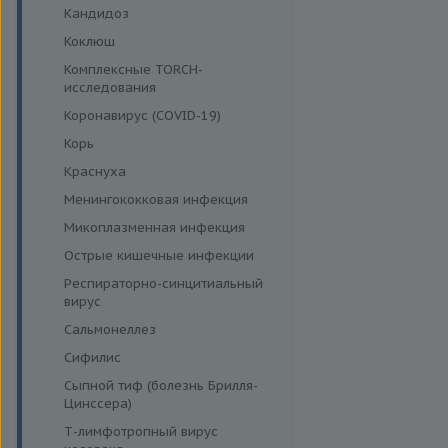
Кандидоз
Коклюш
Комплексные TORCH-
исследования
Коронавирус (COVID-19)
Корь
Краснуха
Менингококковая инфекция
Микоплазменная инфекция
Острые кишечные инфекции
Респираторно-синцитиальный
вирус
Сальмонеллез
Сифилис
Сыпной тиф (болезнь Брилля-
Цинссера)
Т-лимфотропный вирус