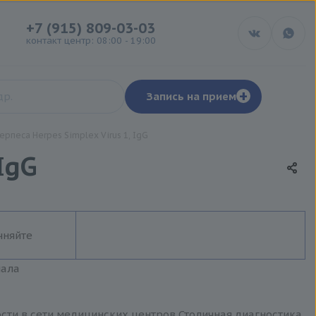
+7 (915) 809-03-03
контакт центр: 08:00 - 19:00
+
Запись на прием
ерпеса Herpes Simplex Virus 1, IgG
IgG
чняйте
иала
мости в сети медицинских центров Столичная диагностика