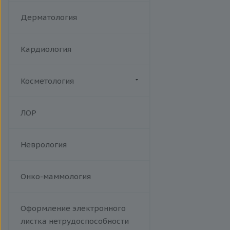
Акушерство
Дерматология
Кардиология
Косметология
Биоревитализация
ЛОР
Ботулотоксин
Контурная коррекция
Неврология
Лазерная эпиляция
Пилинги
Проведение эпиляции.
Онко-маммология
Фотоэпиляция на аппарате Soft
Light W Skin. A14.01.013
Оформление электронного
Тредлифтинг
листка нетрудоспособности
Уходы