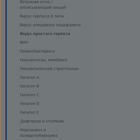
Функция поджелудочной
Ветряная оспа /
Моноцитарный эрлихиоз
железы и диагностика
опоясывающий лишай
диабета
Папилломавирусная инфекция
Вирус герпеса 6 типа
Щитовидная железа
Парвовирус
Вирус клещевого энцефалита
Стрептококковая инфекция
Вирус простого герпеса
Энтеровирусная инфекция
ВИЧ
Геликобактериоз
Гельминтозы, лямблиоз
Гемолитический стрептококк
Гепатит A
Гепатит B
Гепатит C
Гепатит D
Гепатит E
Дифтерия и столбняк
Иерсиниоз и
псевдотуберкулез