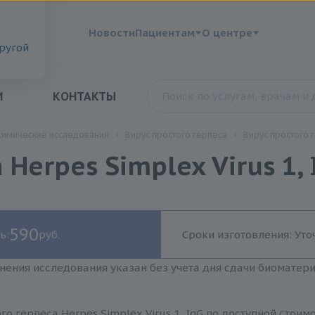
?
Новости
Пациентам
О центре
другой
И
КОНТАКТЫ
химические исследования
Вирус простого герпеса
Вирус простого г
Herpes Simplex Virus 1, 
590
ь:
руб.
Сроки изготовления: Уто
нения исследования указан без учета дня сдачи биоматер
го герпеса Herpes Simplex Virus 1, IgG по доступной стои