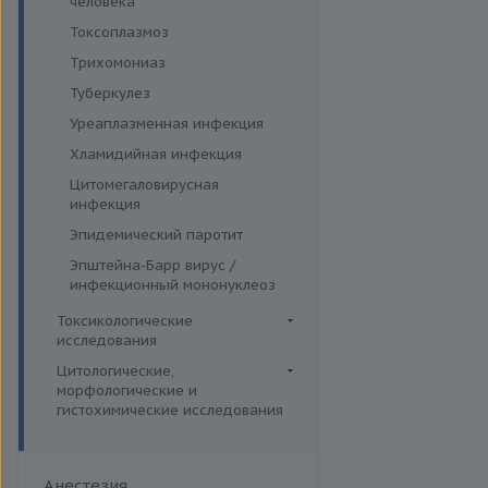
человека
Токсоплазмоз
Трихомониаз
Туберкулез
Уреаплазменная инфекция
Хламидийная инфекция
Цитомегаловирусная
инфекция
Эпидемический паротит
Эпштейна-Барр вирус /
инфекционный мононуклеоз
Токсикологические
исследования
Комплексные исследования
Цитологические,
морфологические и
Вирусные гепатиты
Лекарственный мониторинг
гистохимические исследования
Ежегодные обследования
Микроэлементы и тяжелые
Гистологические исследования
металлы (Волосы)
Здоровье ребенка
Дополнительные услуги
Микроэлементы и тяжелые
Интимное здоровье
Анестезия