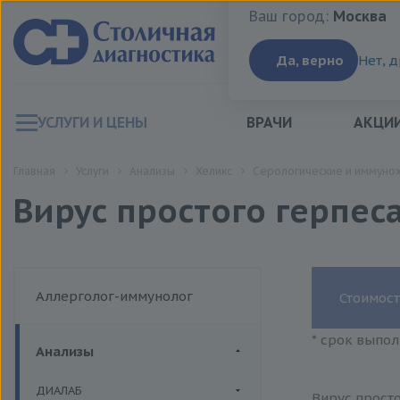
Ваш город:
Москва
Ваш город:
Москва
Да, верно
Нет, 
УСЛУГИ И ЦЕНЫ
ВРАЧИ
АКЦИ
Главная
Услуги
Анализы
Хеликс
Серологические и иммуно
Вирус простого герпеса 
Аллерголог-иммунолог
Стоимост
* срок выпол
Анализы
ДИАЛАБ
Вирус просто