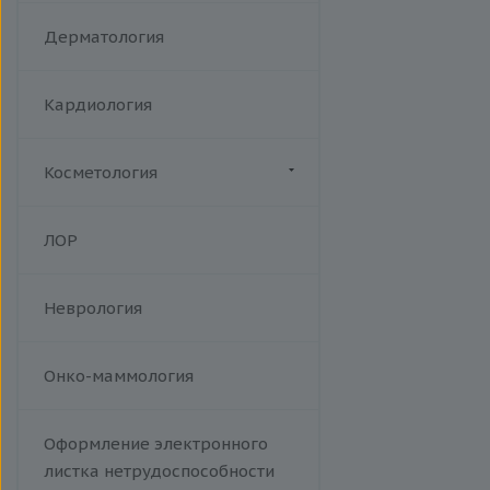
Акушерство
Дерматология
Кардиология
Косметология
Биоревитализация
ЛОР
Ботулотоксин
Контурная коррекция
Неврология
Лазерная эпиляция
Пилинги
Проведение эпиляции.
Онко-маммология
Фотоэпиляция на аппарате Soft
Light W Skin. A14.01.013
Оформление электронного
Тредлифтинг
листка нетрудоспособности
Уходы