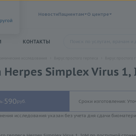
?
Новости
Пациентам
О центре
другой
И
КОНТАКТЫ
химические исследования
Вирус простого герпеса
Вирус простого г
Herpes Simplex Virus 1,
590
ь:
руб.
Сроки изготовления: Уто
нения исследования указан без учета дня сдачи биоматер
го герпеса Herpes Simplex Virus 1, IgM по доступной стои