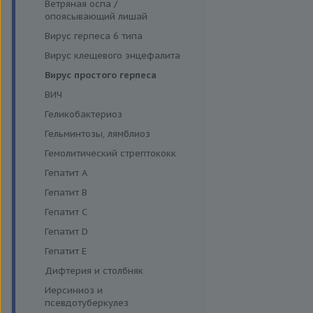
Функция поджелудочной
Ветряная оспа /
Моноцитарный эрлихиоз
железы и диагностика
опоясывающий лишай
диабета
Папилломавирусная инфекция
Вирус герпеса 6 типа
Щитовидная железа
Парвовирус
Вирус клещевого энцефалита
Стрептококковая инфекция
Вирус простого герпеса
Энтеровирусная инфекция
ВИЧ
Геликобактериоз
Гельминтозы, лямблиоз
Гемолитический стрептококк
Гепатит A
Гепатит B
Гепатит C
Гепатит D
Гепатит E
Дифтерия и столбняк
Иерсиниоз и
псевдотуберкулез