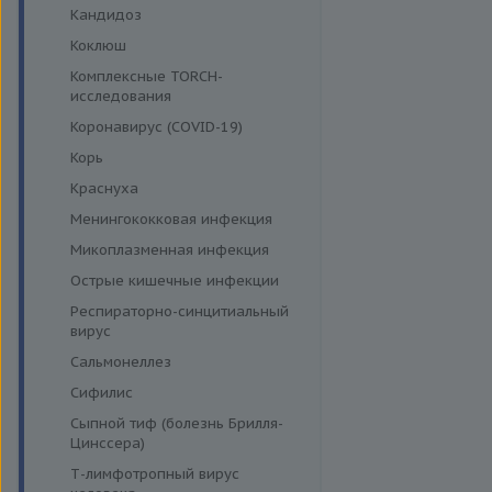
Кандидоз
Коклюш
Комплексные TORCH-
исследования
Коронавирус (COVID-19)
Корь
Краснуха
Менингококковая инфекция
Микоплазменная инфекция
Острые кишечные инфекции
Респираторно-синцитиальный
вирус
Сальмонеллез
Сифилис
Сыпной тиф (болезнь Брилля-
Цинссера)
Т-лимфотропный вирус