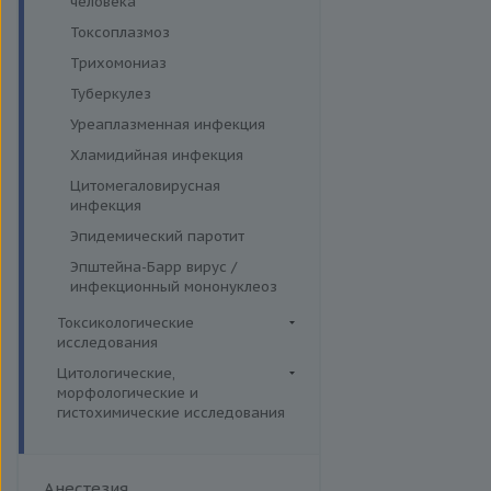
человека
Токсоплазмоз
Трихомониаз
Туберкулез
Уреаплазменная инфекция
Хламидийная инфекция
Цитомегаловирусная
инфекция
Эпидемический паротит
Эпштейна-Барр вирус /
инфекционный мононуклеоз
Токсикологические
исследования
Комплексные исследования
Цитологические,
морфологические и
Вирусные гепатиты
Лекарственный мониторинг
гистохимические исследования
Ежегодные обследования
Микроэлементы и тяжелые
Гистологические исследования
металлы (Волосы)
Здоровье ребенка
Дополнительные услуги
Микроэлементы и тяжелые
Интимное здоровье
Анестезия