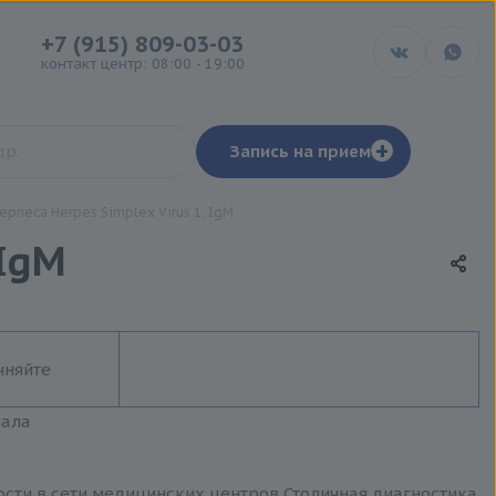
+7 (915) 809-03-03
контакт центр: 08:00 - 19:00
+
Запись на прием
ерпеса Herpes Simplex Virus 1, IgM
 IgM
чняйте
иала
мости в сети медицинских центров Столичная диагностика