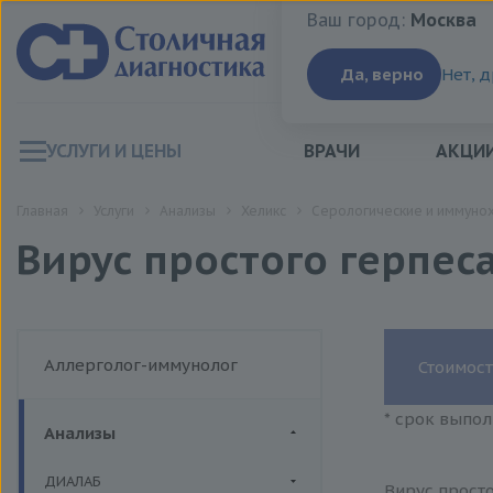
Ваш город:
Москва
Ваш город:
Москва
Да, верно
Нет, 
УСЛУГИ И ЦЕНЫ
ВРАЧИ
АКЦИ
Главная
Услуги
Анализы
Хеликс
Серологические и иммуно
Вирус простого герпеса 
Аллерголог-иммунолог
Стоимост
* срок выпол
Анализы
ДИАЛАБ
Вирус просто