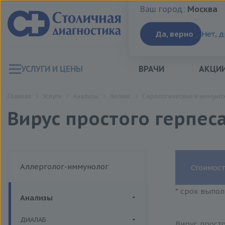
Ваш город:
Москва
Ваш город:
Москва
Да, верно
Нет, 
УСЛУГИ И ЦЕНЫ
ВРАЧИ
АКЦИ
Главная
Услуги
Анализы
Хеликс
Серологические и иммуно
Вирус простого герпеса 
Аллерголог-иммунолог
Стоимост
* срок выпол
Анализы
ДИАЛАБ
Вирус просто