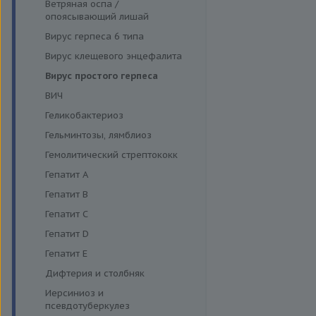
Функция поджелудочной
Ветряная оспа /
Моноцитарный эрлихиоз
железы и диагностика
опоясывающий лишай
диабета
Папилломавирусная инфекция
Вирус герпеса 6 типа
Щитовидная железа
Парвовирус
Вирус клещевого энцефалита
Стрептококковая инфекция
Вирус простого герпеса
Энтеровирусная инфекция
ВИЧ
Геликобактериоз
Гельминтозы, лямблиоз
Гемолитический стрептококк
Гепатит A
Гепатит B
Гепатит C
Гепатит D
Гепатит E
Дифтерия и столбняк
Иерсиниоз и
псевдотуберкулез