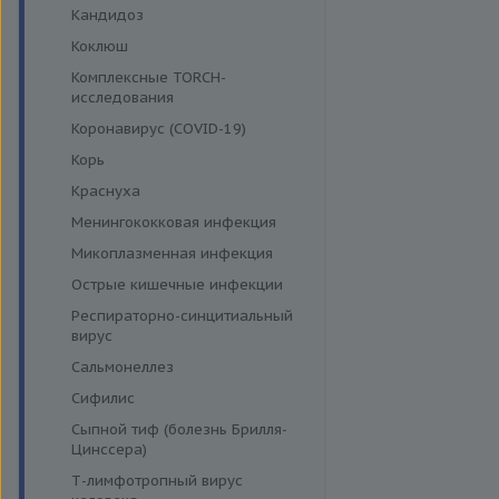
Кандидоз
Коклюш
Комплексные TORCH-
исследования
Коронавирус (COVID-19)
Корь
Краснуха
Менингококковая инфекция
Микоплазменная инфекция
Острые кишечные инфекции
Респираторно-синцитиальный
вирус
Сальмонеллез
Сифилис
Сыпной тиф (болезнь Брилля-
Цинссера)
Т-лимфотропный вирус