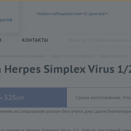
?
Новости
Пациентам
О центре
другой
И
КОНТАКТЫ
химические исследования
Вирус простого герпеса
Вирус простого г
Herpes Simplex Virus 1/
325
ь:
руб.
Сроки изготовления: Уто
нения исследования указан без учета дня сдачи биоматер
го герпеса Herpes Simplex Virus 1/2, IgM по доступной ст