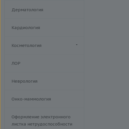
Акушерство
Дерматология
Кардиология
Косметология
Биоревитализация
ЛОР
Ботулотоксин
Контурная коррекция
Неврология
Лазерная эпиляция
Пилинги
Проведение эпиляции.
Онко-маммология
Фотоэпиляция на аппарате Soft
Light W Skin. A14.01.013
Оформление электронного
Тредлифтинг
листка нетрудоспособности
Уходы