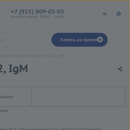
+7 (915) 809-03-03
контакт центр: 08:00 - 19:00
+
Запись на прием
ерпеса Herpes Simplex Virus 1/2, IgM
2, IgM
чняйте
иала
оимости в сети медицинских центров Столичная