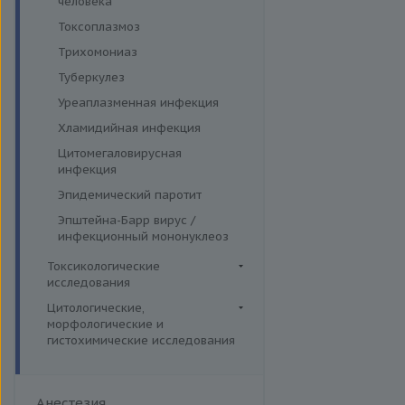
человека
Токсоплазмоз
Трихомониаз
Туберкулез
Уреаплазменная инфекция
Хламидийная инфекция
Цитомегаловирусная
инфекция
Эпидемический паротит
Эпштейна-Барр вирус /
инфекционный мононуклеоз
Токсикологические
исследования
Комплексные исследования
Цитологические,
морфологические и
Вирусные гепатиты
Лекарственный мониторинг
гистохимические исследования
Ежегодные обследования
Микроэлементы и тяжелые
Гистологические исследования
металлы (Волосы)
Здоровье ребенка
Дополнительные услуги
Микроэлементы и тяжелые
Интимное здоровье
Анестезия