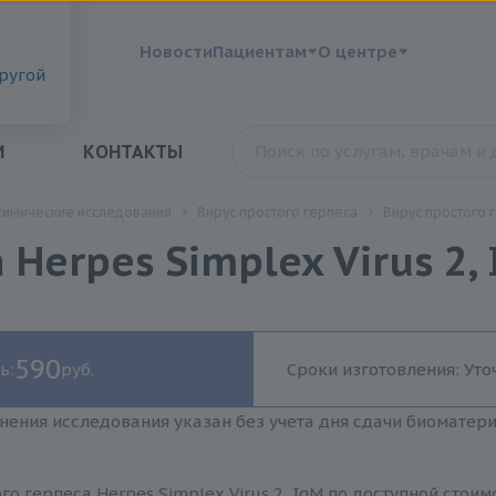
?
Новости
Пациентам
О центре
другой
И
КОНТАКТЫ
химические исследования
Вирус простого герпеса
Вирус простого г
Herpes Simplex Virus 2,
590
ь:
руб.
Сроки изготовления: Уто
нения исследования указан без учета дня сдачи биоматер
го герпеса Herpes Simplex Virus 2, IgM по доступной стои