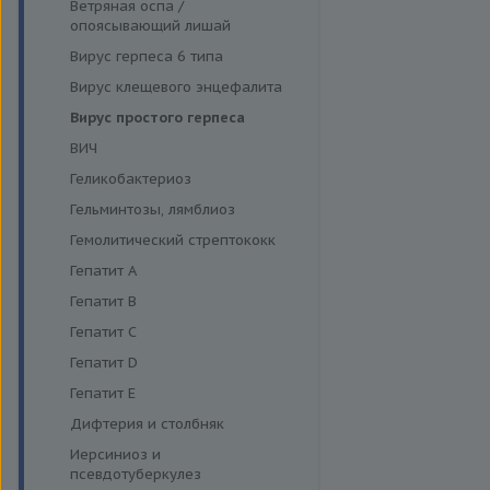
Функция поджелудочной
Ветряная оспа /
Моноцитарный эрлихиоз
железы и диагностика
опоясывающий лишай
диабета
Папилломавирусная инфекция
Вирус герпеса 6 типа
Щитовидная железа
Парвовирус
Вирус клещевого энцефалита
Стрептококковая инфекция
Вирус простого герпеса
Энтеровирусная инфекция
ВИЧ
Геликобактериоз
Гельминтозы, лямблиоз
Гемолитический стрептококк
Гепатит A
Гепатит B
Гепатит C
Гепатит D
Гепатит E
Дифтерия и столбняк
Иерсиниоз и
псевдотуберкулез