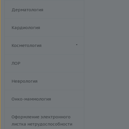
Акушерство
Дерматология
Кардиология
Косметология
Биоревитализация
ЛОР
Ботулотоксин
Контурная коррекция
Неврология
Лазерная эпиляция
Пилинги
Проведение эпиляции.
Онко-маммология
Фотоэпиляция на аппарате Soft
Light W Skin. A14.01.013
Оформление электронного
Тредлифтинг
листка нетрудоспособности
Уходы