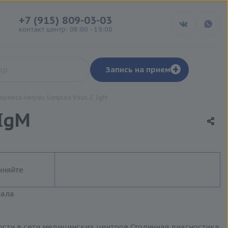
+7 (915) 809-03-03
контакт центр: 08:00 - 19:00
+
Запись на прием
ерпеса Herpes Simplex Virus 2, IgM
 IgM
чняйте
иала
мости в сети медицинских центров Столичная диагностика