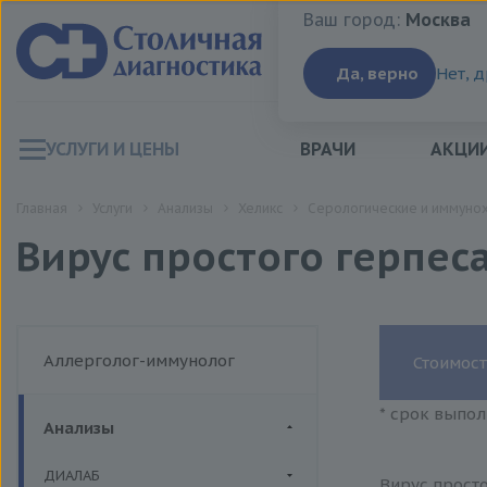
Ваш город:
Москва
Ваш город:
Москва
Да, верно
Нет, 
УСЛУГИ И ЦЕНЫ
ВРАЧИ
АКЦИ
Главная
Услуги
Анализы
Хеликс
Серологические и иммуно
Вирус простого герпеса 
Аллерголог-иммунолог
Стоимост
* срок выпол
Анализы
ДИАЛАБ
Вирус просто