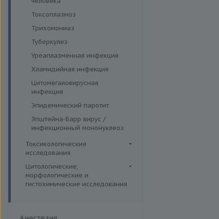
человека
Токсоплазмоз
Трихомониаз
Туберкулез
Уреаплазменная инфекция
Хламидийная инфекция
Цитомегаловирусная
инфекция
Эпидемический паротит
Эпштейна-Барр вирус /
инфекционный мононуклеоз
Токсикологические
исследования
Комплексные исследования
Цитологические,
морфологические и
Вирусные гепатиты
Лекарственный мониторинг
гистохимические исследования
Ежегодные обследования
Микроэлементы и тяжелые
Гистологические исследования
металлы (Волосы)
Здоровье ребенка
Дополнительные услуги
Микроэлементы и тяжелые
Интимное здоровье
Анестезия