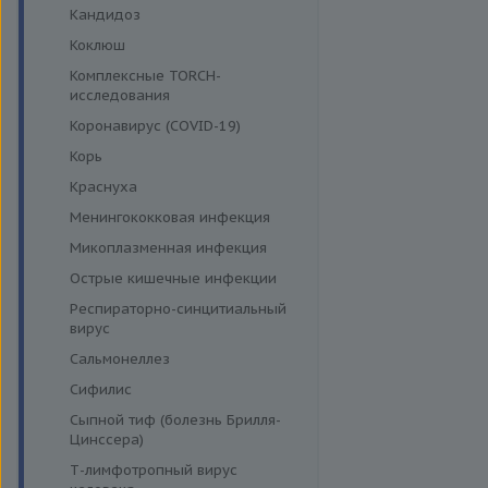
Кандидоз
Коклюш
Комплексные TORCH-
исследования
Коронавирус (COVID-19)
Корь
Краснуха
Менингококковая инфекция
Микоплазменная инфекция
Острые кишечные инфекции
Респираторно-синцитиальный
вирус
Сальмонеллез
Сифилис
Сыпной тиф (болезнь Брилля-
Цинссера)
Т-лимфотропный вирус