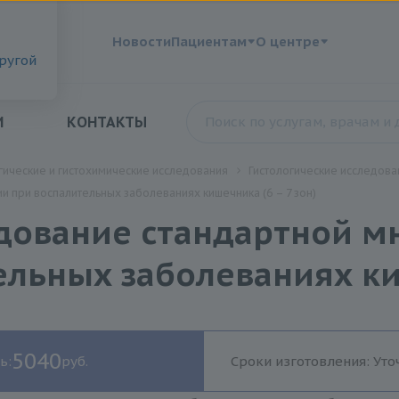
?
Новости
Пациентам
О центре
другой
И
КОНТАКТЫ
ические и гистохимические исследования
Гистологические исследова
 при воспалительных заболеваниях кишечника (6 – 7 зон)
едование стандартной м
льных заболеваниях киш
5040
ь:
руб.
Сроки изготовления: Уто