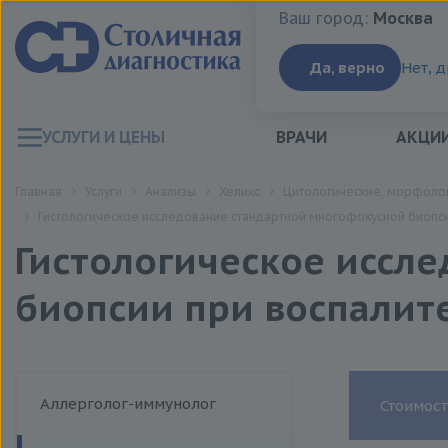
Ваш город:
Москва
Ваш город:
Москва
Да, верно
Нет, 
УСЛУГИ И ЦЕНЫ
ВРАЧИ
АКЦИ
Главная
Услуги
Анализы
Хеликс
Цитологические, морфолог
Гистологическое исследование стандартной многофокусной биопсии
Гистологическое иссл
биопсии при воспалите
Аллерголог-иммунолог
Стоимост