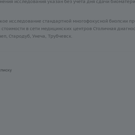
нения исследования указан без учета дня сдачи биоматер
ское исследование стандартной многофокусной биопсии при
 стоимости в сети медицинских центров Столичная диагно
еп, Стародуб, Унеча, Трубчевск.
списку