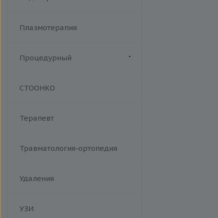
лифтинг Мorpheus 8
Плазмотерапия
Процедурный
Манипуляции
СТООНКО
Терапевт
Травматология-ортопедия
Удаления
УЗИ