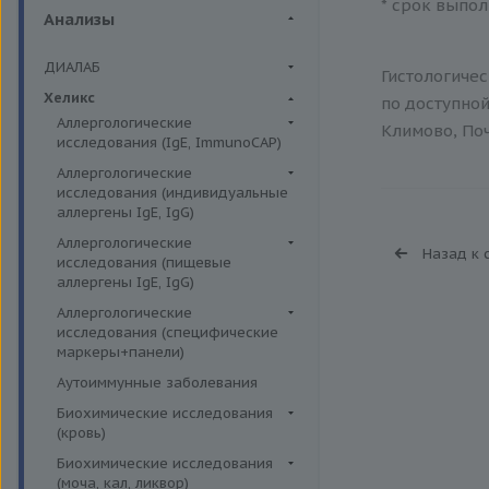
* срок выпол
Анализы
ДИАЛАБ
Гистологиче
Биохимия крови
Хеликс
по доступной
Аллергологические
Климово, Поч
исследования (IgE, ImmunoCAP)
Аллергены животных
Аллергологические
исследования (индивидуальные
Аллергены пыльцы
аллергены IgE, IgG)
Аллергокомпоненты
Аллергены гельминтов IgE
Аллергологические
Назад к 
Бытовые аллергены
исследования (пищевые
Аллергены деревьев IgE, IgG
аллергены IgE, IgG)
Пищевые аллегрены
Аллергены животных IgE, IgG
Пищевые аллегрены IgE
Аллергологические
Аллергены металлов IgE
исследования (специфические
Пищевые аллегрены IgG
маркеры+панели)
Аллергены сорных трав IgE
Неспецифические маркеры
Аутоиммунные заболевания
Аллергены трав IgE
аллергических реакций
Биохимические исследования
Бытовые аллергены IgE, IgG
Определение специфических
(кровь)
иммуноглобулинов класса G
Инсектные аллергены IgE
Витамины
Биохимические исследования
Определение специфических
Лекарственные аллергены IgE,
(моча, кал, ликвор)
Жирные кислоты,