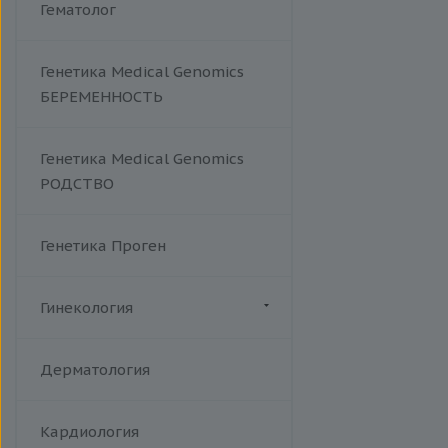
Гематолог
Дифтерия и столбняк
Иерсиниоз и
псевдотуберкулез
Генетика Medical Genomics
Кандидоз
БЕРЕМЕННОСТЬ
Коклюш
Комплексные TORCH-
Генетика Medical Genomics
исследования
РОДСТВО
Коронавирус (COVID-19)
Корь
Краснуха
Генетика Проген
Менингококковая инфекция
Микоплазменная инфекция
Гинекология
Острые кишечные инфекции
Акушерство
Респираторно-синцитиальный
Дерматология
вирус
Сальмонеллез
Сифилис
Кардиология