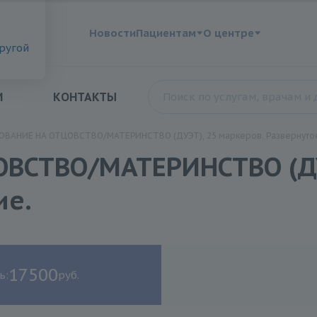
?
Новости
Пациентам
О центре
другой
И
КОНТАКТЫ
ВАНИЕ НА ОТЦОВСТВО/МАТЕРИНСТВО (ДУЭТ), 25 маркеров. Развернутое
ВСТВО/МАТЕРИНСТВО (ДУ
ие.
17500
ь:
руб.