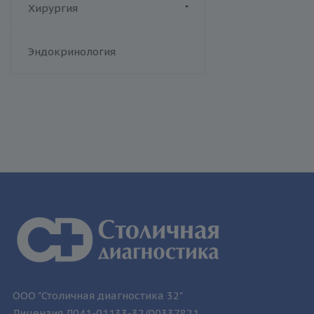
Цинссера)
Хирургия
Т-лимфотропный вирус
человека
Флебология
Эндокринология
Токсоплазмоз
Трихомониаз
Туберкулез
Уреаплазменная инфекция
Хламидийная инфекция
Цитомегаловирусная
инфекция
Эпидемический паротит
Эпштейна-Барр вирус /
инфекционный мононуклеоз
ООО "Столичная диагностика 32"
Лицензия Л041-01133-32/00337821