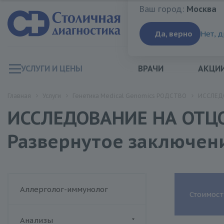
Ваш город:
Москва
Ваш город:
Москва
Да, верно
Нет, 
УСЛУГИ И ЦЕНЫ
ВРАЧИ
АКЦИ
Главная
Услуги
Генетика Medical Genomics РОДСТВО
ИССЛЕДО
ИССЛЕДОВАНИЕ НА ОТЦО
Развернутое заключен
Аллерголог-иммунолог
Стоимост
Анализы