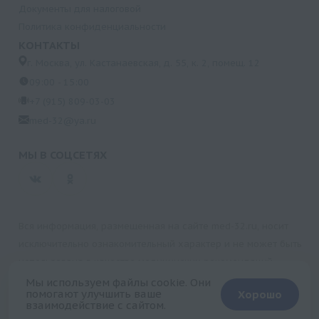
Документы для налоговой
Политика конфиденциальности
КОНТАКТЫ
г. Москва, ул. Кастанаевская, д. 55, к. 2, помещ. 12
09:00 - 15:00
+7 (915) 809-03-03
med-32@ya.ru
МЫ В СОЦСЕТЯХ
Вся информация, размещенная на сайте med-32.ru, носит
исключительно ознакомительный характер и не может быть
использована в качестве медицинских рекомендаций.
Пользуясь данным сайтом и любыми его сервисами, вы
Мы используем файлы cookie. Они
помогают улучшить ваше
Хорошо
подтверждаете свое согласие на обработку персональной
взаимодействие с сайтом.
+
информации.