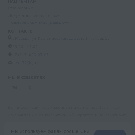
ПАЦИЕНТАМ
Страхование
Документы для налоговой
Политика конфиденциальности
КОНТАКТЫ
г. Москва, ул. Кастанаевская, д. 55, к. 2, помещ. 12
09:00 - 15:00
+7 (915) 809-03-03
med-32@ya.ru
МЫ В СОЦСЕТЯХ
Вся информация, размещенная на сайте med-32.ru, носит
исключительно ознакомительный характер и не может быть
использована в качестве медицинских рекомендаций.
Пользуясь данным сайтом и любыми его сервисами, вы
Мы используем файлы cookie. Они