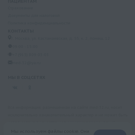
ПАЦИЕНТАМ
Страхование
Документы для налоговой
Политика конфиденциальности
КОНТАКТЫ
г. Москва, ул. Кастанаевская, д. 55, к. 2, помещ. 12
09:00 - 15:00
+7 (915) 809-03-03
med-32@ya.ru
МЫ В СОЦСЕТЯХ
Вся информация, размещенная на сайте med-32.ru, носит
исключительно ознакомительный характер и не может быть
использована в качестве медицинских рекомендаций.
Пользуясь данным сайтом и любыми его сервисами, вы
Мы используем файлы cookie. Они