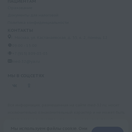
ПАЦИЕНТАМ
Страхование
Документы для налоговой
Политика конфиденциальности
КОНТАКТЫ
г. Москва, ул. Кастанаевская, д. 55, к. 2, помещ. 12
09:00 - 15:00
+7 (915) 809-03-03
med-32@ya.ru
МЫ В СОЦСЕТЯХ
Вся информация, размещенная на сайте med-32.ru, носит
исключительно ознакомительный характер и не может быть
использована в качестве медицинских рекомендаций.
Пользуясь данным сайтом и любыми его сервисами, вы
Мы используем файлы cookie. Они