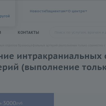
?
Новости
Пациентам
О центре
другой
И
КОНТАКТЫ
ых отделов брахиоцефальных артерий (выполнение только совместно с A
ние интракраниальных 
рий (выполнение тольк
3000
ь:
руб.