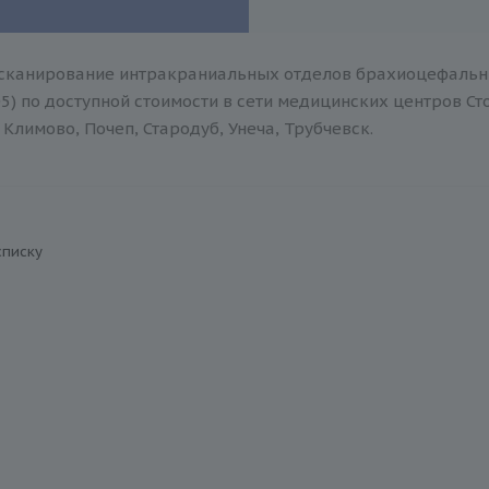
сканирование интракраниальных отделов брахиоцефальны
05) по доступной стоимости в сети медицинских центров С
Климово, Почеп, Стародуб, Унеча, Трубчевск.
списку