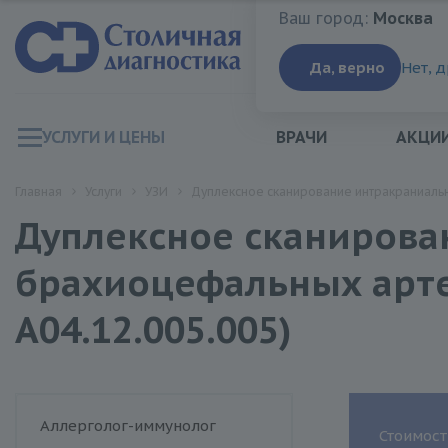
Ваш город:
Москва
Ваш город:
Москва
Да, верно
Нет, 
УСЛУГИ И ЦЕНЫ
ВРАЧИ
АКЦИ
Главная
Услуги
УЗИ
Дуплексное сканирование интракраниальн
Дуплексное сканирова
брахиоцефальных арте
A04.12.005.005)
Аллерголог-иммунолог
Стоимост