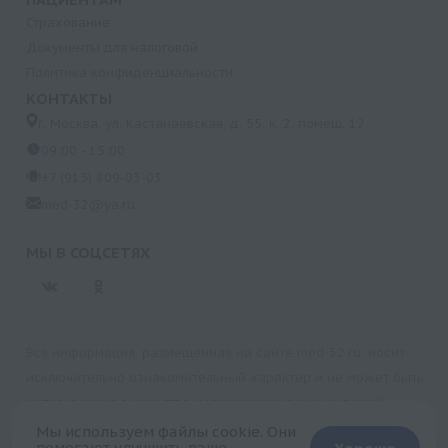
Страхование
Документы для налоговой
Политика конфиденциальности
КОНТАКТЫ
г. Москва, ул. Кастанаевская, д. 55, к. 2, помещ. 12
09:00 - 15:00
+7 (915) 809-03-03
med-32@ya.ru
МЫ В СОЦСЕТЯХ
Вся информация, размещенная на сайте med-32.ru, носит
исключительно ознакомительный характер и не может быть
использована в качестве медицинских рекомендаций.
Пользуясь данным сайтом и любыми его сервисами, вы
Мы используем файлы cookie. Они
помогают улучшить ваше