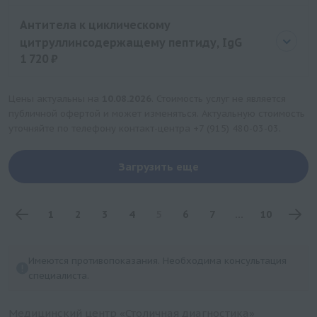
Цена
1395 руб.
Антитела к циклическому
цитруллинсодержащему пептиду, IgG
1 720 ₽
Цена
1720 руб.
Цены актуальны на
10.08.2026
. Стоимость услуг не является
публичной офертой и может изменяться. Актуальную стоимость
уточняйте по телефону контакт-центра
+7 (915) 480-03-03
.
Загрузить еще
1
2
3
4
5
6
7
...
10
Имеются противопоказания. Необходима консультация
специалиста.
Медицинский центр «Столичная диагностика»