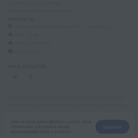
Документы для налоговой
Политика конфиденциальности
КОНТАКТЫ
г. Москва, ул. Кастанаевская, д. 55, к. 2, помещ. 12
09:00 - 15:00
+7 (915) 809-03-03
med-32@ya.ru
МЫ В СОЦСЕТЯХ
Вся информация, размещенная на сайте med-32.ru, носит
исключительно ознакомительный характер и не может быть
использована в качестве медицинских рекомендаций.
Пользуясь данным сайтом и любыми его сервисами, вы
Мы используем файлы cookie. Они
помогают улучшить ваше
Хорошо
подтверждаете свое согласие на обработку персональной
взаимодействие с сайтом.
+
информации.
Запись на прием