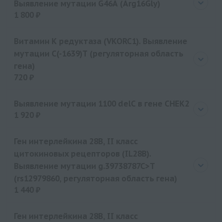
Выявление мутации G46A (Arg16Gly)
1 800 ₽
Цена
1800 руб.
Витамин К редуктаза (VKORC1). Выявление
мутации C(-1639)T (регуляторная область
гена)
720 ₽
Цена
720 руб.
Выявление мутации 1100 delC в гене CHEK2
1 920 ₽
Цена
1920 руб.
Ген интерлейкина 28B, II класс
цитокиновых рецепторов (IL28B).
Выявление мутации g.39738787C>T
(rs12979860, регуляторная область гена)
1 440 ₽
Цена
1440 руб.
Ген интерлейкина 28B, II класс