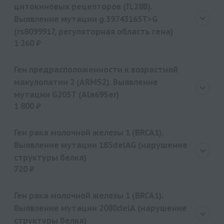
цитокиновых рецепторов (IL28B).
Выявление мутации g.39743165T>G
(rs8099917, регуляторная область гена)
1 260 ₽
Цена
1260 руб.
Ген предрасположенности к возрастной
макулопатии 2 (ARMS2). Выявление
мутации G205T (Ala69Ser)
1 800 ₽
Цена
1800 руб.
Ген рака молочной железы 1 (BRCA1).
Выявление мутации 185delAG (нарушение
структуры белка)
720 ₽
Цена
720 руб.
Ген рака молочной железы 1 (BRCA1).
Выявление мутации 2080delA (нарушение
структуры белка)